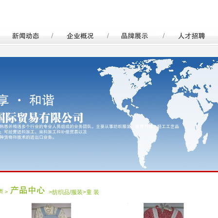
>
纺织品/服装
>
童 装