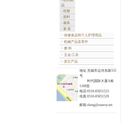
- 纺织制
品
- 校服
- 面料
- 服装
- 童 装
>
保健食品和个人护理用品
>
机械产品及零件
>
磨 料
>
五金/工具
>
其它产品
地址:
无锡市运河东路555
号
时代国际大厦A栋
1108室
电话:0510-85051523
传真:0510-85051529
邮箱:sheng@sunroy.net