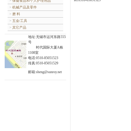
Tel:0510-85051523
>
保健食品和个人护理用品
>
机械产品及零件
>
磨 料
>
五金/工具
>
其它产品
地址:
无锡市运河东路555
号
时代国际大厦A栋
1108室
电话:0510-85051523
传真:0510-85051529
邮箱:sheng@sunroy.net